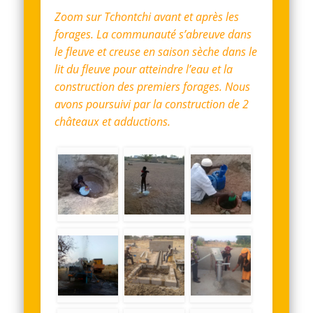
Zoom sur Tchontchi avant et après les
forages. La communauté s’abreuve dans
le fleuve et creuse en saison sèche dans le
lit du fleuve pour atteindre l’eau et la
construction des premiers forages. Nous
avons poursuivi par la construction de 2
châteaux et adductions.