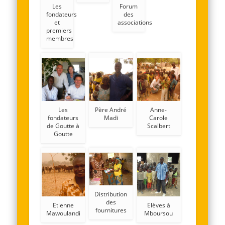
Les
Forum
fondateurs
des
et
associations
premiers
membres
Les
Père André
Anne-
fondateurs
Madi
Carole
de Goutte à
Scalbert
Goutte
Distribution
des
Etienne
Elèves à
fournitures
Mawoulandi
Mboursou