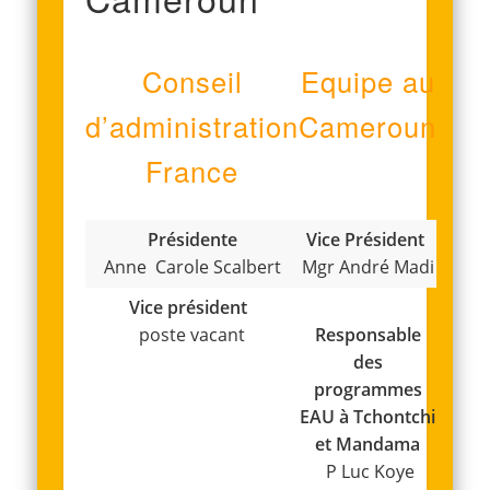
Conseil
Equipe au
d’administration
Cameroun
France
Présidente
Vice Président
Anne Carole Scalbert
Mgr André Madi
Vice président
poste vacant
Responsable
des
programmes
EAU à Tchontchi
et Mandama
P Luc Koye