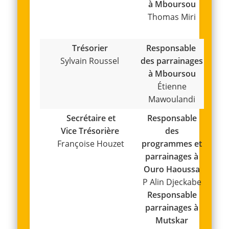
à Mboursou
Thomas Miri
Trésorier
Responsable
Sylvain Roussel
des parrainages
à Mboursou
Étienne
Mawoulandi
Secrétaire et
Responsable
Vice Trésorière
des
Françoise Houzet
programmes et
parrainages à
Ouro Haoussa
P Alin Djeckabe
Responsable
parrainages à
Mutskar