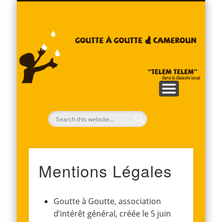
QUI SOMMES-NOUS?
NOUS CONTACTER
PARRAINAGES
FAIRE UN DON
NOS ACTIONS
ACCUEIL
G
G
C
Mentions Légales
Goutte à Goutte, association
d’intérêt général, créée le 5 juin